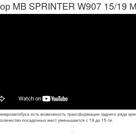
ор MB SPRINTER W907 15/19 
 микроавтобуса есть возможность трансформации заднего ряда крес
количество посадочных мест уменьшается с 19 до 15-ти.