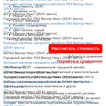
Большая картинка городского автобуса ПАЗ Вектор Некст
Вместимость:
25/41
(25/41 место)
Багажник:
есть
Ремни:
есть
Городской автобус ПАЗ Вектор Некст (25/41 место)
Салон:
тканевый
Большая картинка городского автобуса ПАЗ Вектор Некст
Климат:
кондиционер
(25/41 место)
Цвет салона:
серый
Машин в автопарке:
25
Городской автобус ПАЗ Вектор Некст (25/41 место)
Год выпуска:
2019-2026
Большая картинка городского автобуса ПАЗ Вектор Некст
(25/41 место)
Рассчитать стоимость
Добавить в сравнение
Городской автобус ПАЗ Вектор Некст (25/41 место)
Перейти в сравнение
Большая картинка городского автобуса ПАЗ Вектор Некст
(25/41 место)
ПАЗ Вектор NEXT - современный городской автобус
отечественного производства. Компактный и вместительный,
он может решить задачи по доставке сотрудников к месту
Городской автобус ПАЗ Вектор Некст (25/41 место)
работы, организации трансферов до бизнес-центров и
Большая картинка городского автобуса ПАЗ Вектор Некст
торгово-развлекательных комплексов и других
(25/41 место)
Мягкие кресла, наличие кондиционера и мощной системы
Городской автобус ПАЗ Вектор Некст (25/41 место)
отопления позволят пассажирам ощущать комфорт во время
Большая картинка городского автобуса ПАЗ Вектор Некст
поездки. Кресла оснащены персональными подлокотниками,
(25/41 место)