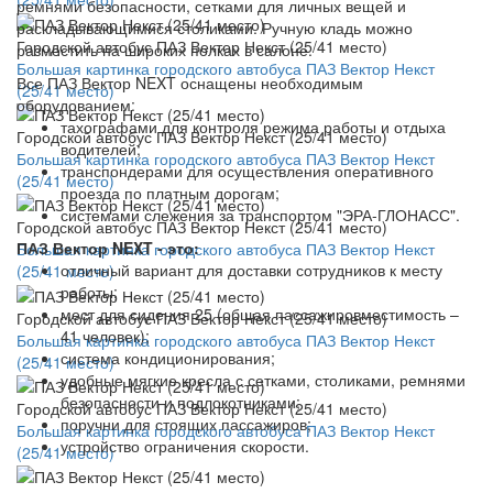
ремнями безопасности, сетками для личных вещей и
раскладывающимися столиками. Ручную кладь можно
Городской автобус ПАЗ Вектор Некст (25/41 место)
разместить на широких полках в салоне.
Большая картинка городского автобуса ПАЗ Вектор Некст
Все ПАЗ Вектор NEXT оснащены необходимым
(25/41 место)
оборудованием:
тахографами для контроля режима работы и отдыха
Городской автобус ПАЗ Вектор Некст (25/41 место)
водителей;
Большая картинка городского автобуса ПАЗ Вектор Некст
транспондерами для осуществления оперативного
(25/41 место)
проезда по платным дорогам;
системами слежения за транспортом "ЭРА-ГЛОНАСС".
Городской автобус ПАЗ Вектор Некст (25/41 место)
ПАЗ Вектор NEXT - это:
Большая картинка городского автобуса ПАЗ Вектор Некст
отличный вариант для доставки сотрудников к месту
(25/41 место)
работы;
мест для сидения 25 (общая пассажировместимость –
Городской автобус ПАЗ Вектор Некст (25/41 место)
41 человек);
Большая картинка городского автобуса ПАЗ Вектор Некст
система кондиционирования;
(25/41 место)
удобные мягкие кресла с сетками, столиками, ремнями
безопасности и подлокотниками;
Городской автобус ПАЗ Вектор Некст (25/41 место)
поручни для стоящих пассажиров;
Большая картинка городского автобуса ПАЗ Вектор Некст
устройство ограничения скорости.
(25/41 место)