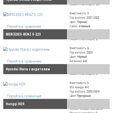
Машин в автопарке:
20
Вместимость:
3
Год выпуска:
2021-2022
Цвет:
Чёрный
Перейти в сравнение
Салон:
кожаный
Климат:
климат-контроль
MERCEDES-BENZ S-223
Привод:
полный
Машин в автопарке:
2
Вместимость:
6
Год выпуска:
2023
Цвет:
Чёрный
Перейти в сравнение
Багажник:
нет
Салон:
кожаный
Hyundai Staria с водителем
Климат:
климат-контроль
Машин в автопарке:
5
Вместимость:
5
Min аренда:
4+1
Год выпуска:
2023-2024
Перейти в сравнение
Цвет:
Пурпурный
Багажник:
есть
Hongqi HQ9
Салон:
кожаный
Климат:
климат-контроль
Машин в автопарке:
5