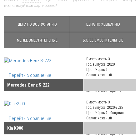
воспользуйтесь сортировкой:
ЦЕНА ПО ВОЗРАСТАНИЮ
ЦЕНА ПО УБЫВАНИЮ
МЕНЕЕ ВМЕСТИТЕЛЬНЫЕ
БОЛЕЕ ВМЕСТИТЕЛЬНЫЕ
Вместимость:
3
Год выпуска:
2020
Цвет:
Чёрный
Перейти в сравнение
Салон:
кожаный
Климат:
климат-контроль
Mercedes-Benz S-222
Привод:
полный
Машин в автопарке:
9
Вместимость:
3
Год выпуска:
2020-2025
Цвет:
Чёрный обсидиан
Перейти в сравнение
Салон:
кожаный
Климат:
климат-контроль
Kia K900
Привод:
полный
Машин в автопарке:
25