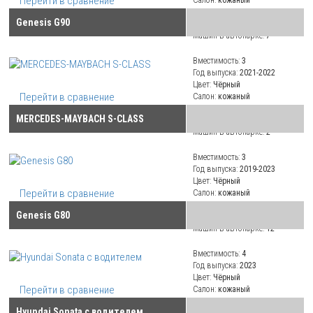
Перейти в сравнение
Климат:
климат-контроль
Genesis G90
Привод:
полный
Машин в автопарке:
7
Вместимость:
3
Год выпуска:
2021-2022
Цвет:
Чёрный
Перейти в сравнение
Салон:
кожаный
Климат:
климат-контроль
MERCEDES-MAYBACH S-CLASS
Привод:
полный
Машин в автопарке:
2
Вместимость:
3
Год выпуска:
2019-2023
Цвет:
Чёрный
Перейти в сравнение
Салон:
кожаный
Климат:
климат-контроль
Genesis G80
Привод:
перед./полн.
Машин в автопарке:
12
Вместимость:
4
Год выпуска:
2023
Цвет:
Чёрный
Перейти в сравнение
Салон:
кожаный
Климат:
климат-контроль
Hyundai Sonata с водителем
Привод:
передний