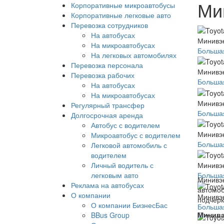
Ми
Корпоративные микроавтобусы
Корпоративные легковые авто
Перевозка сотрудников
На автобусах
Минивэн
На микроавтобусах
Большая
На легковых автомобилях
Перевозка персонала
Минивэн
Перевозка рабочих
Большая
На автобусах
На микроавтобусах
Минивэн
Регулярный трансфер
Большая
Долгосрочная аренда
Автобус с водителем
Минивэн
Микроавтобус с водителем
Большая
Легковой автомобиль с
водителем
Личный водитель с
Минивэн
легковым авто
Большая
Минивэн
Реклама на автобусах
автомоб
О компании
Минивэн
подчерк
О компании БизнесБас
Большая
Минивэ
BBus Group