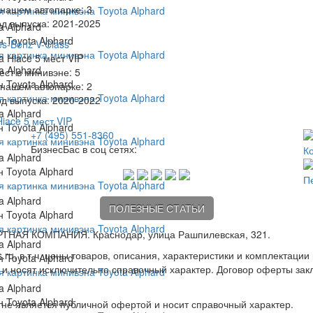
 нашем автопарке:
3
 картинка минивэна Toyota Alphard
од выпуска:
2021-2025
 Toyota Alphard
s-Benz V-Class
 картинка минивэна Toyota Alphard
ест в минивэне:
5
 Toyota Alphard
 нашем автопарке:
2
 картинка минивэна Toyota Alphard
од выпуска:
2020-2022
Hiace 5 мест VIP
 Toyota Alphard
+7 (495) 551-8360
 картинка минивэна Toyota Alphard
БизнесБас в соц сетях:
К
 Toyota Alphard
П
 картинка минивэна Toyota Alphard
ПОЛЕЗНЫЕ СТАТЬИ
 Toyota Alphard
 картинка минивэна Toyota Alphard
ТНАЯ КОМПАНИЯ. Краснодар, улица Рашпилевская, 321.
.ru, в т.ч. цены товаров, описания, характеристики и комплектац
 Toyota Alphard
 и носят исключительно справочный характер. Договор оферты за
 картинка минивэна Toyota Alphard
 Toyota Alphard
 не является публичной офертой и носит справочный характер.