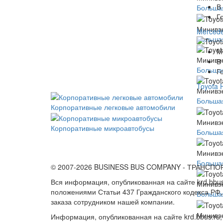
В
Большая
Г
Минивэн
Mercede
Большая
М
Минивэн
В
Большая
Г
Toyota 
Минивэн
Большая
Корпоративные легковые автомобили
Минивэн
Корпоративные микроавтобусы
Большая
Минивэн
Большая
© 2007-2026 BUSINESS BUS COMPANY - ТРАНСПОР
Вся информация, опубликованная на сайте krd.bbus
Минивэн
положениями Статьи 437 Гражданского кодекса РФ,
Большая
заказа сотрудником нашей компании.
Минивэн
Информация, опубликованная на сайте krd.bbus.ru,