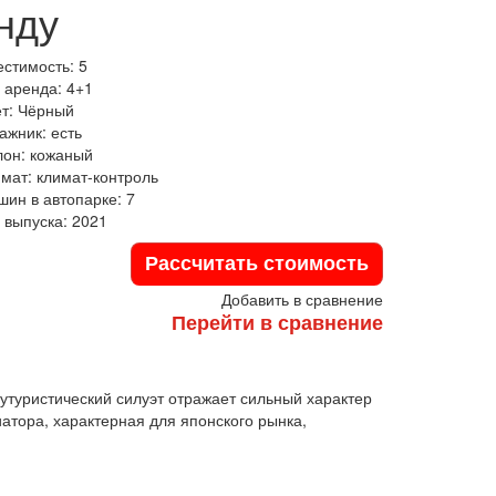
нду
естимость:
5
 аренда:
4+1
ет:
Чёрный
гажник:
есть
лон:
кожаный
имат:
климат-контроль
шин в автопарке:
7
 выпуска:
2021
Рассчитать стоимость
Добавить в сравнение
Перейти в сравнение
утуристический силуэт отражает сильный характер
атора, характерная для японского рынка,