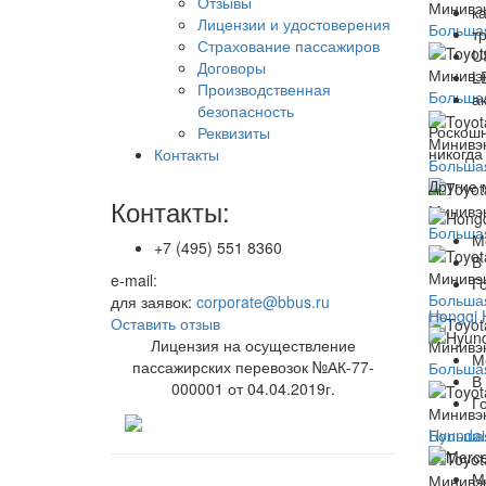
Отзывы
Минивэн
к
Лицензии и удостоверения
Большая
т
Страхование пассажиров
U
Договоры
Минивэн
L
Производственная
Большая
а
безопасность
Роскошн
Реквизиты
Минивэн
никогда
Контакты
Большая
Другие 
Контакты:
Минивэн
Большая
М
+7 (495) 551 8360
В
Минивэн
e-mail:
Г
Большая
для заявок:
corporate@bbus.ru
Hongqi
Оставить отзыв
Лицензия на осуществление
Минивэн
М
пассажирских перевозок №АК-77-
Большая
В
000001 от 04.04.2019г.
Г
Минивэн
Hyundai
Большая
М
Минивэн