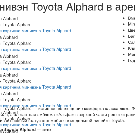
нивэн Toyota Alphard в аре
Вм
Min
 Toyota Alphard
Цв
 картинка минивэна Toyota Alphard
Ба
Са
 Toyota Alphard
Кл
 картинка минивэна Toyota Alphard
Ма
Год
 Toyota Alphard
 картинка минивэна Toyota Alphard
 Toyota Alphard
 картинка минивэна Toyota Alphard
 Toyota Alphard
 картинка минивэна Toyota Alphard
 Toyota Alphard — истинное воплощение комфорта класса люкс. Ф
иля, а элегантная эмблема «Альфа» в верхней части решетки ради
 Toyota Alphard
ивает особый статус автомобиля в модельной линейке Toyota.
 картинка минивэна Toyota Alphard
н Toyota Alphard — это: