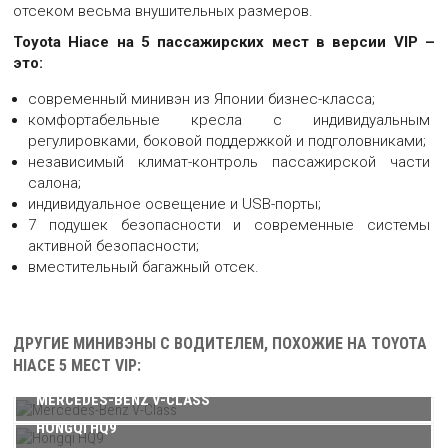
отсеком весьма внушительных размеров.
МИНИВЭН TOYOTA HIACE 5 МЕСТ VIP
Toyota Hiace на 5 пассажирских мест в версии VIP –
Большая картинка минивэна Toyota Hiace 5 мест VIP
это:
современный минивэн из Японии бизнес-класса;
комфортабельные кресла с индивидуальным
МИНИВЭН TOYOTA HIACE 5 МЕСТ VIP
регулировками, боковой поддержкой и подголовниками;
Большая картинка минивэна Toyota Hiace 5 мест VIP
независимый климат-контроль пассажирской части
салона;
индивидуальное освещение и USB-порты;
6
МЕСТ В МИНИВЭНЕ:
7 подушек безопасности и современные системы
МИНИВЭН TOYOTA HIACE 5 МЕСТ VIP
3
В НАШЕМ АВТОПАРКЕ:
5
МЕСТ В МИНИВЭНЕ:
активной безопасности;
2021-2025
ГОД ВЫПУСКА:
Большая картинка минивэна Toyota Hiace 5 мест VIP
5
В НАШЕМ АВТОПАРКЕ:
6
МЕСТ В МИНИВЭНЕ:
вместительный багажный отсек.
2023-2024
ГОД ВЫПУСКА:
5
В НАШЕМ АВТОПАРКЕ:
5
МЕСТ В МИНИВЭНЕ:
2023
ГОД ВЫПУСКА:
7
В НАШЕМ АВТОПАРКЕ:
МИНИВЭН TOYOTA HIACE 5 МЕСТ VIP
2021
ГОД ВЫПУСКА:
ДРУГИЕ МИНИВЭНЫ С ВОДИТЕЛЕМ, ПОХОЖИЕ НА TOYOTA
Большая картинка минивэна Toyota Hiace 5 мест VIP
HIACE 5 МЕСТ VIP:
MERCEDES-BENZ V-CLASS
МИНИВЭН TOYOTA HIACE 5 МЕСТ VIP
HONGQI HQ9