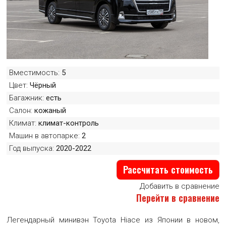
МИНИВЭН TOYOTA HIACE 5 МЕСТ VIP
Вместимость:
5
Большая картинка минивэна Toyota Hiace 5 мест VIP
Цвет:
Чёрный
Багажник:
есть
Салон:
кожаный
МИНИВЭН TOYOTA HIACE 5 МЕСТ VIP
Климат:
климат-контроль
Большая картинка минивэна Toyota Hiace 5 мест VIP
Машин в автопарке:
2
Год выпуска:
2020-2022
Рассчитать стоимость
МИНИВЭН TOYOTA HIACE 5 МЕСТ VIP
Большая картинка минивэна Toyota Hiace 5 мест VIP
Добавить в сравнение
Перейти в сравнение
МИНИВЭН TOYOTA HIACE 5 МЕСТ VIP
Легендарный минивэн Toyota Hiace из Японии в новом,