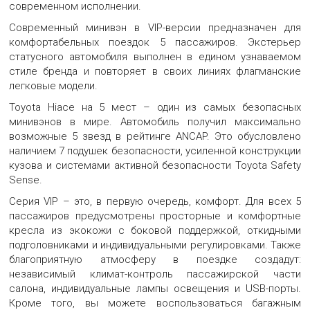
современном исполнении.
Большая картинка минивэна Toyota Hiace 5 мест VIP
Современный минивэн в VIP-версии предназначен для
комфортабельных поездок 5 пассажиров. Экстерьер
статусного автомобиля выполнен в едином узнаваемом
МИНИВЭН TOYOTA HIACE 5 МЕСТ VIP
стиле бренда и повторяет в своих линиях флагманские
Большая картинка минивэна Toyota Hiace 5 мест VIP
легковые модели.
Toyota Hiace на 5 мест – один из самых безопасных
минивэнов в мире. Автомобиль получил максимально
МИНИВЭН TOYOTA HIACE 5 МЕСТ VIP
возможные 5 звезд в рейтинге ANCAP. Это обусловлено
Большая картинка минивэна Toyota Hiace 5 мест VIP
наличием 7 подушек безопасности, усиленной конструкции
кузова и системами активной безопасности Toyota Safety
Sense.
МИНИВЭН TOYOTA HIACE 5 МЕСТ VIP
Серия VIP – это, в первую очередь, комфорт. Для всех 5
Большая картинка минивэна Toyota Hiace 5 мест VIP
пассажиров предусмотрены просторные и комфортные
кресла из экокожи с боковой поддержкой, откидными
подголовниками и индивидуальными регулировками. Также
благоприятную атмосферу в поездке создадут:
МИНИВЭН TOYOTA HIACE 5 МЕСТ VIP
независимый климат-контроль пассажирской части
Большая картинка минивэна Toyota Hiace 5 мест VIP
салона, индивидуальные лампы освещения и USB-порты.
Кроме того, вы можете воспользоваться багажным