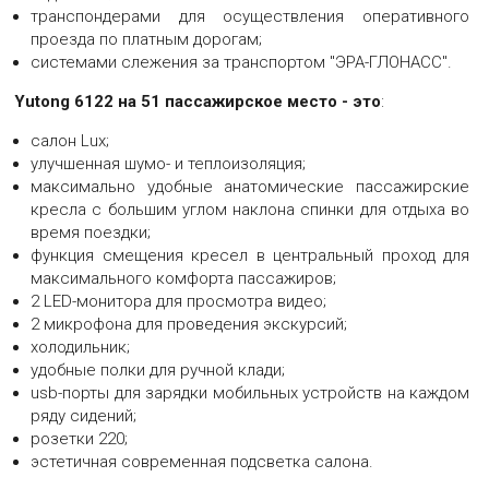
транспондерами для осуществления оперативного
проезда по платным дорогам;
АВТОБУС YUTONG 6122 51 МЕСТО
системами слежения за транспортом "ЭРА-ГЛОНАСС".
Большая картинка автобуса Yutong 6122 51 место
Yutong 6122 на 51 пассажирское место - это
:
салон Lux;
АВТОБУС YUTONG 6122 51 МЕСТО
улучшенная шумо- и теплоизоляция;
максимально удобные анатомические пассажирские
Большая картинка автобуса Yutong 6122 51 место
кресла с большим углом наклона спинки для отдыха во
время поездки;
функция смещения кресел в центральный проход для
АВТОБУС YUTONG 6122 51 МЕСТО
максимального комфорта пассажиров;
Большая картинка автобуса Yutong 6122 51 место
2 LED-монитора для просмотра видео;
2 микрофона для проведения экскурсий;
холодильник;
удобные полки для ручной клади;
АВТОБУС YUTONG 6122 51 МЕСТО
usb-порты для зарядки мобильных устройств на каждом
Большая картинка автобуса Yutong 6122 51 место
ряду сидений;
розетки 220;
эстетичная современная подсветка салона.
АВТОБУС YUTONG 6122 51 МЕСТО