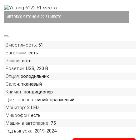
АВТОБУС YUTONG 6122 51 МЕСТО
Большая картинка автобуса Yutong 6122 51 место
Вместимость:
51
АВТОБУС YUTONG 6122 51 МЕСТО
Багажник:
есть
Большая картинка автобуса Yutong 6122 51 место
Ремни:
есть
Розетки:
USB, 220 B
Опция:
холодильник
АВТОБУС YUTONG 6122 51 МЕСТО
Салон:
тканевый
Большая картинка автобуса Yutong 6122 51 место
Климат:
кондиционер
Цвет салона:
синий-оранжевый
Монитор:
2 LED
АВТОБУС YUTONG 6122 51 МЕСТО
Микрофон:
есть
Большая картинка автобуса Yutong 6122 51 место
Машин в автопарке:
75
Год выпуска:
2019-2024
АВТОБУС YUTONG 6122 51 МЕСТО