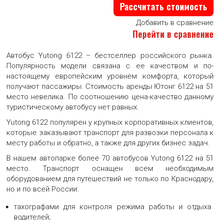
Рассчитать стоимость
Большая картинка автобуса Yutong 6122 51 место
Добавить в сравнение
Перейти в сравнение
АВТОБУС YUTONG 6122 51 МЕСТО
Автобус Yutong 6122 – бестселлер российского рынка.
Большая картинка автобуса Yutong 6122 51 место
Популярность модели связана с ее качеством и по-
настоящему европейским уровнем комфорта, который
получают пассажиры. Стоимость аренды Ютонг 6122 на 51
место невелика. По соотношению цена-качество данному
АВТОБУС YUTONG 6122 51 МЕСТО
туристическому автобусу нет равных.
Большая картинка автобуса Yutong 6122 51 место
Yutong 6122 популярен у крупных корпоративных клиентов,
которые заказывают транспорт для развозки персонала к
месту работы и обратно, а также для других бизнес задач.
АВТОБУС YUTONG 6122 51 МЕСТО
В нашем автопарке более 70 автобусов Yutong 6122 на 51
Большая картинка автобуса Yutong 6122 51 место
место. Транспорт оснащен всем необходимым
оборудованием для путешествий не только по Краснодару,
но и по всей России:
АВТОБУС YUTONG 6122 51 МЕСТО
тахографами для контроля режима работы и отдыха
Большая картинка автобуса Yutong 6122 51 место
водителей;