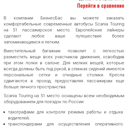
Перейти в сравнение
Большая картинка автобуса Scania Touring 51 место
В компании БизнесБас вы можете заказать
комфортабельные современные автобусы Scania Touring
АВТОБУС SCANIA TOURING 51 МЕСТО
на 51 пассажирское место. Европейские лайнеры
сделают любое ваше путешествие более
Большая картинка автобуса Scania Touring 51 место
запоминающимся и легким.
Вместительный багажник позволит с легкостью
АВТОБУС SCANIA TOURING 51 МЕСТО
разместить вещи всех участников движения, освободив
при этом полки в салоне. Для мелких вещей, которые
Большая картинка автобуса Scania Touring 51 место
всегда должны быть под рукой, в спинках сидений имеются
персональные сетки и откидные столики. Кресла
сдвигаются в проход, предоставляя пассажирам еще
АВТОБУС SCANIA TOURING 51 МЕСТО
больше личного пространства.
Большая картинка автобуса Scania Touring 51 место
Scania Touring на 51 место оснащены всем необходимым
оборудованием для поездок по России:
тахографами для контроля режима работы и отдыха
АВТОБУС SCANIA TOURING 51 МЕСТО
водителей;
Большая картинка автобуса Scania Touring 51 место
транспондерами для осуществления оперативного