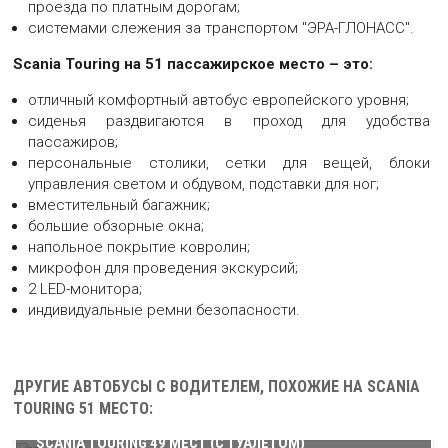
проезда по платным дорогам;
системами слежения за транспортом "ЭРА-ГЛОНАСС".
АВТОБУС SCANIA TOURING 51 МЕСТО
Scania Touring на 51 пассажирское место – это:
Большая картинка автобуса Scania Touring 51 место
отличный комфортный автобус европейского уровня;
сиденья раздвигаются в проход для удобства
пассажиров;
АВТОБУС SCANIA TOURING 51 МЕСТО
персональные столики, сетки для вещей, блоки
Большая картинка автобуса Scania Touring 51 место
управления светом и обдувом, подставки для ног;
вместительный багажник;
большие обзорные окна;
АВТОБУС SCANIA TOURING 51 МЕСТО
напольное покрытие ковролин;
49
МЕСТ В АВТОБУСЕ:
микрофон для проведения экскурсий;
Большая картинка автобуса Scania Touring 51 место
3
В НАШЕМ АВТОПАРКЕ:
39
МЕСТ В АВТОБУСЕ:
2 LED-монитора;
2019
ГОД ВЫПУСКА:
15
В НАШЕМ АВТОПАРКЕ:
51
МЕСТ В АВТОБУСЕ:
индивидуальные ремни безопасности.
2023
ГОД ВЫПУСКА:
75
В НАШЕМ АВТОПАРКЕ:
49
МЕСТ В АВТОБУСЕ:
АВТОБУС SCANIA TOURING 51 МЕСТО
2019-2024
ГОД ВЫПУСКА:
25
В НАШЕМ АВТОПАРКЕ:
53
МЕСТ В АВТОБУСЕ:
Большая картинка автобуса Scania Touring 51 место
2020-2023
ГОД ВЫПУСКА:
8
В НАШЕМ АВТОПАРКЕ:
ДРУГИЕ АВТОБУСЫ С ВОДИТЕЛЕМ, ПОХОЖИЕ НА SCANIA
2024-2026
ГОД ВЫПУСКА:
TOURING 51 МЕСТО:
АВТОБУС SCANIA TOURING 51 МЕСТО
SCANIA TOURING 49 МЕСТ (С ТУАЛЕТОМ)