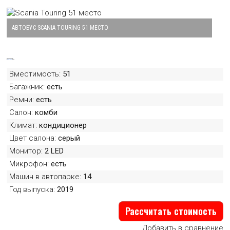
АВТОБУС SCANIA TOURING 51 МЕСТО
Большая картинка автобуса Scania Touring 51 место
Вместимость:
51
АВТОБУС SCANIA TOURING 51 МЕСТО
Багажник:
есть
Большая картинка автобуса Scania Touring 51 место
Ремни:
есть
Салон:
комби
Климат:
кондиционер
АВТОБУС SCANIA TOURING 51 МЕСТО
Цвет салона:
серый
Большая картинка автобуса Scania Touring 51 место
Монитор:
2 LED
Микрофон:
есть
Машин в автопарке:
14
АВТОБУС SCANIA TOURING 51 МЕСТО
Год выпуска:
2019
Большая картинка автобуса Scania Touring 51 место
Рассчитать стоимость
Добавить в сравнение
АВТОБУС SCANIA TOURING 51 МЕСТО